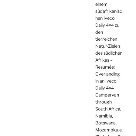
einem
südafrikanisc
hen Iveco
Daily 4×4 zu
den
tierreichen
Natur-Zielen
des südlichen
Afrikas –
Resumée:
Overlanding
in an Iveco
Daily 4×4
Campervan
through
South Africa,
Namibia,
Botswana,
Mozambique,