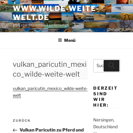
Zum
WWW.WILDE-WEITE-
Inhalt
WELT.DE
springen
Im Expeditionmobil unterwegs
Menü
Suche
vulkan_paricutin_mexi
Suchen
nach:
co_wilde-weite-welt
DERZEIT
vulkan_paricutin_mexico_wilde-weite-
SIND
welt
WIR
HIER:
Beitragsnavigation
Nersingen,
Vorheriger
ZURÜCK
Deutschland
Beitrag
Vulkan Paricutin zu Pferd und