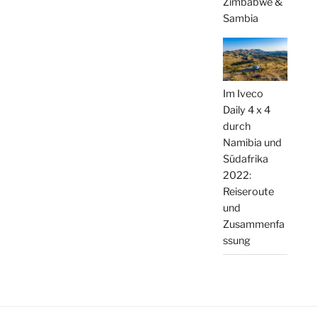
Zimbabwe &
Sambia
Im Iveco
Daily 4 x 4
durch
Namibia und
Südafrika
2022:
Reiseroute
und
Zusammenfa
ssung