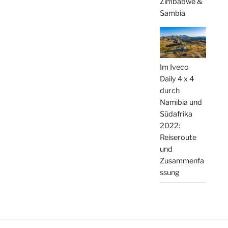
Zimbabwe &
Sambia
Im Iveco
Daily 4 x 4
durch
Namibia und
Südafrika
2022:
Reiseroute
und
Zusammenfa
ssung