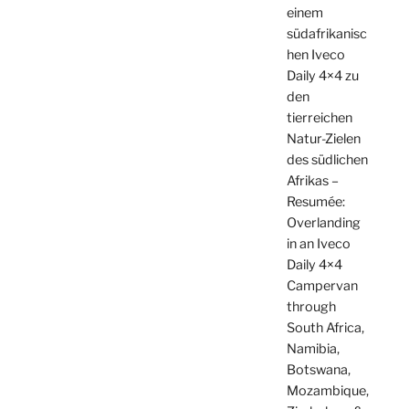
einem
südafrikanisc
hen Iveco
Daily 4×4 zu
den
tierreichen
Natur-Zielen
des südlichen
Afrikas –
Resumée:
Overlanding
in an Iveco
Daily 4×4
Campervan
through
South Africa,
Namibia,
Botswana,
Mozambique,