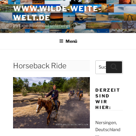
Zum
WWW.WILDE-WEITE-
Inhalt
WELT.DE
springen
Im Expeditionmobil unterwegs
Menü
Suche
Horseback Ride
Suchen
nach:
DERZEIT
SIND
WIR
HIER:
Nersingen,
Deutschland