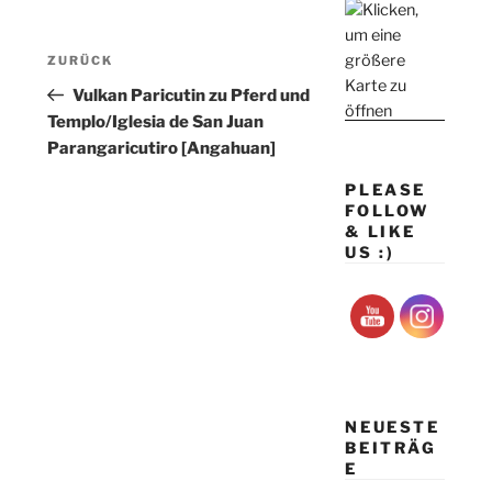
Beitragsnavigation
Vorheriger
ZURÜCK
Beitrag
Vulkan Paricutin zu Pferd und
Templo/Iglesia de San Juan
Parangaricutiro [Angahuan]
PLEASE
FOLLOW
& LIKE
US :)
NEUESTE
BEITRÄG
E