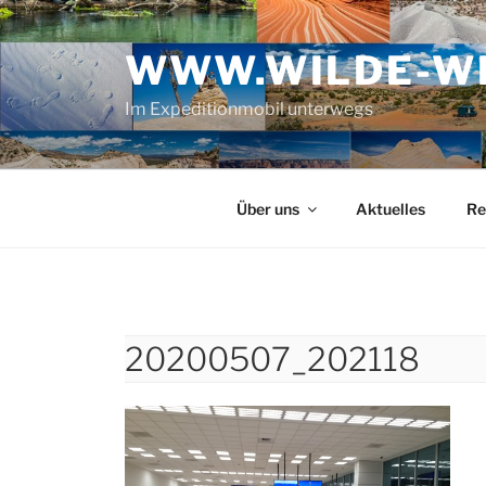
Zum
Inhalt
WWW.WILDE-WE
springen
Im Expeditionmobil unterwegs
Über uns
Aktuelles
Re
20200507_202118