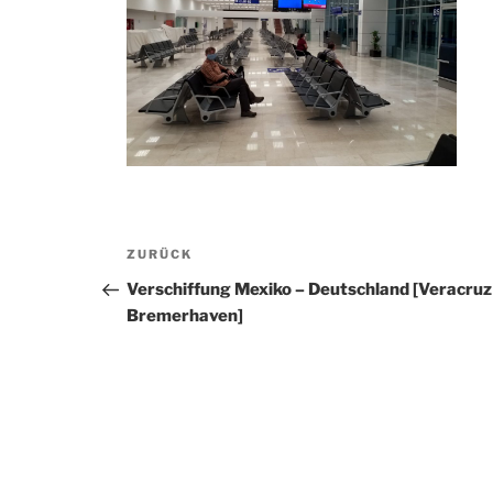
Beitragsnavigation
Vorheriger
ZURÜCK
Beitrag
Verschiffung Mexiko – Deutschland [Veracruz
Bremerhaven]