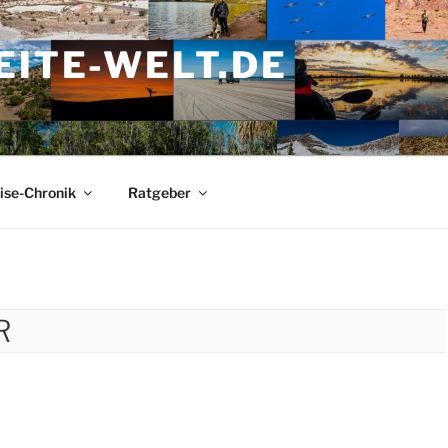
ITE-WELT.DE
ise-Chronik
Ratgeber
R