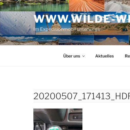
Zum
Inhalt
WWW.WILDE-WE
springen
Im Expeditionmobil unterwegs
Über uns
Aktuelles
Re
20200507_171413_HD