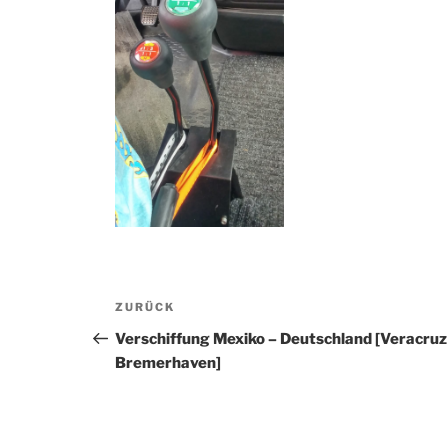
Beitragsnavigation
Vorheriger
ZURÜCK
Beitrag
Verschiffung Mexiko – Deutschland [Veracruz
Bremerhaven]