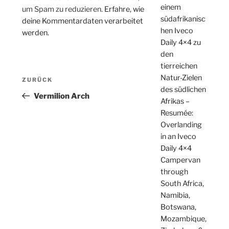
einem
um Spam zu reduzieren.
Erfahre, wie
südafrikanisc
deine Kommentardaten verarbeitet
hen Iveco
werden.
Daily 4×4 zu
den
tierreichen
Beitragsnavigation
Natur-Zielen
Vorheriger
ZURÜCK
des südlichen
Beitrag
Vermilion Arch
Afrikas –
Resumée:
Overlanding
in an Iveco
Daily 4×4
Campervan
through
South Africa,
Namibia,
Botswana,
Mozambique,