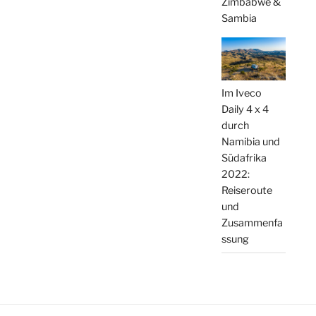
Zimbabwe &
Sambia
Im Iveco
Daily 4 x 4
durch
Namibia und
Südafrika
2022:
Reiseroute
und
Zusammenfa
ssung