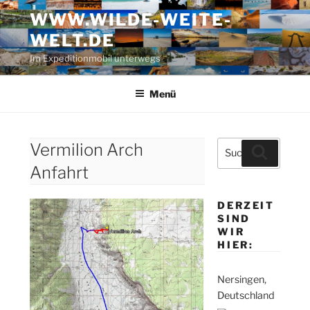
Zum
WWW.WILDE-WEITE-
Inhalt
WELT.DE
springen
Im Expeditionmobil unterwegs
Menü
Suche
Vermilion Arch
Suchen
nach:
Anfahrt
DERZEIT
SIND
WIR
HIER:
Nersingen,
Deutschland