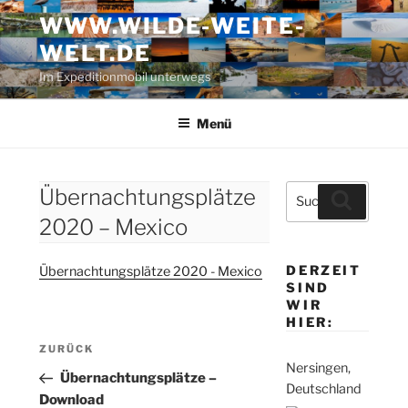
Zum
WWW.WILDE-WEITE-
Inhalt
WELT.DE
springen
Im Expeditionmobil unterwegs
Menü
Suche
Übernachtungsplätze
Suchen
nach:
2020 – Mexico
DERZEIT
Übernachtungsplätze 2020 - Mexico
SIND
WIR
HIER:
Beitragsnavigation
Vorheriger
ZURÜCK
Nersingen,
Beitrag
Übernachtungsplätze –
Deutschland
Download