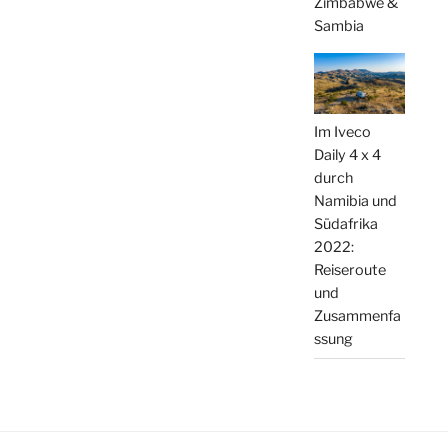
Zimbabwe &
Sambia
Im Iveco
Daily 4 x 4
durch
Namibia und
Südafrika
2022:
Reiseroute
und
Zusammenfa
ssung