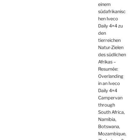
einem
südafrikanisc
hen Iveco
Daily 4×4 zu
den
tierreichen
Natur-Zielen
des südlichen
Afrikas –
Resumée:
Overlanding
in an Iveco
Daily 4×4
Campervan
through
South Africa,
Namibia,
Botswana,
Mozambique,