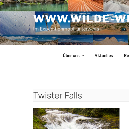
Zum
Inhalt
WWW.WILDE-WE
springen
Im Expeditionmobil unterwegs
Über uns
Aktuelles
Re
Twister Falls