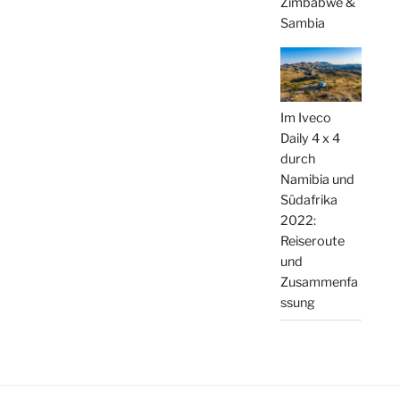
Zimbabwe &
Sambia
Im Iveco
Daily 4 x 4
durch
Namibia und
Südafrika
2022:
Reiseroute
und
Zusammenfa
ssung