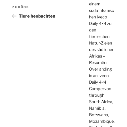
Beitragsnavigation
einem
Vorheriger
ZURÜCK
südafrikanisc
Beitrag
Tiere beobachten
hen Iveco
Daily 4×4 zu
den
tierreichen
Natur-Zielen
des südlichen
Afrikas –
Resumée:
Overlanding
in an Iveco
Daily 4×4
Campervan
through
South Africa,
Namibia,
Botswana,
Mozambique,