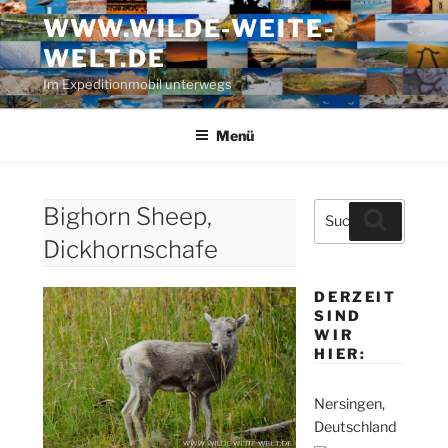
Zum
WWW.WILDE-WEITE-
Inhalt
WELT.DE
springen
Im Expeditionmobil unterwegs
Menü
Suche
Bighorn Sheep,
Suchen
nach:
Dickhornschafe
DERZEIT
SIND
WIR
HIER:
Nersingen,
Deutschland