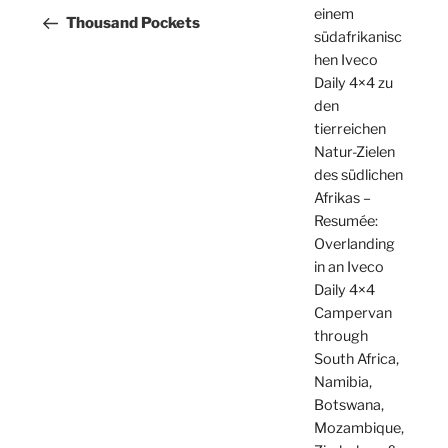
einem
Beitrag
Thousand Pockets
südafrikanisc
hen Iveco
Daily 4×4 zu
den
tierreichen
Natur-Zielen
des südlichen
Afrikas –
Resumée:
Overlanding
in an Iveco
Daily 4×4
Campervan
through
South Africa,
Namibia,
Botswana,
Mozambique,