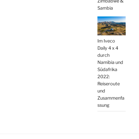
Zimbabwe &
Sambia
Im Iveco
Daily 4 x 4
durch
Namibia und
Südafrika
2022:
Reiseroute
und
Zusammenfa
ssung