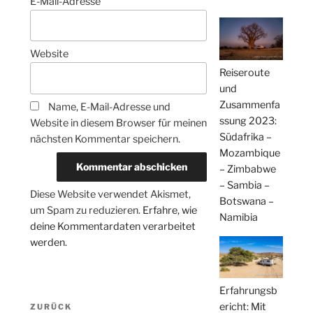
E-Mail-Adresse
Website
Reiseroute
und
Zusammenfa
Name, E-Mail-Adresse und
ssung 2023:
Website in diesem Browser für meinen
Südafrika –
nächsten Kommentar speichern.
Mozambique
– Zimbabwe
– Sambia –
Diese Website verwendet Akismet,
Botswana –
um Spam zu reduzieren.
Erfahre, wie
Namibia
deine Kommentardaten verarbeitet
werden.
Erfahrungsb
Beitragsnavigation
ericht: Mit
Vorheriger
ZURÜCK