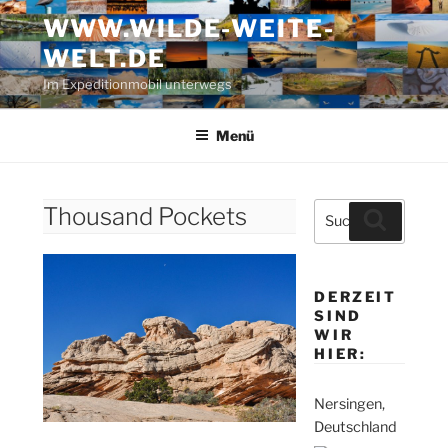
Zum
WWW.WILDE-WEITE-
Inhalt
WELT.DE
springen
Im Expeditionmobil unterwegs
Menü
Suche
Thousand Pockets
Suchen
nach:
DERZEIT
SIND
WIR
HIER:
Nersingen,
Deutschland