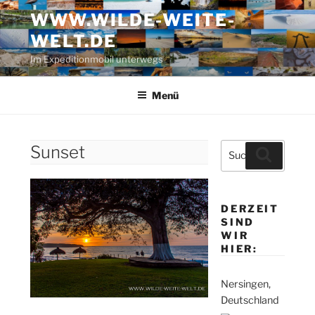
Zum
WWW.WILDE-WEITE-
Inhalt
WELT.DE
springen
Im Expeditionmobil unterwegs
Menü
Suche
Sunset
Suchen
nach:
DERZEIT
SIND
WIR
HIER:
Nersingen,
Deutschland