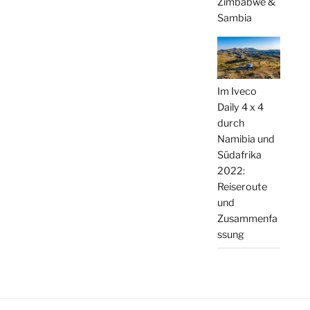
Zimbabwe &
Sambia
Im Iveco
Daily 4 x 4
durch
Namibia und
Südafrika
2022:
Reiseroute
und
Zusammenfa
ssung