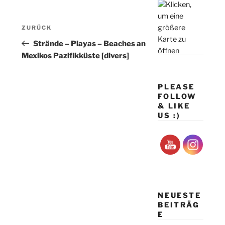
Beitragsnavigation
Vorheriger
ZURÜCK
Beitrag
Strände – Playas – Beaches an
Mexikos Pazifikküste [divers]
PLEASE
FOLLOW
& LIKE
US :)
NEUESTE
BEITRÄG
E