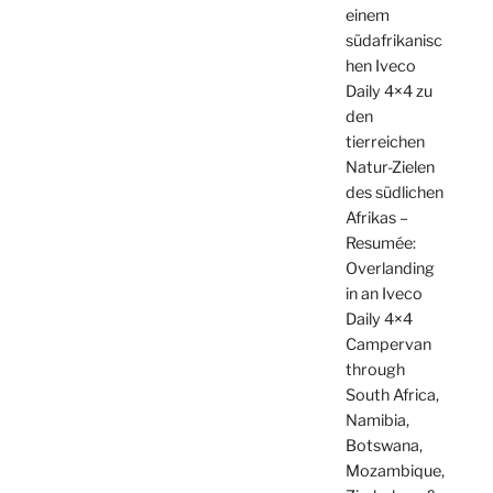
einem
südafrikanisc
hen Iveco
Daily 4×4 zu
den
tierreichen
Natur-Zielen
des südlichen
Afrikas –
Resumée:
Overlanding
in an Iveco
Daily 4×4
Campervan
through
South Africa,
Namibia,
Botswana,
Mozambique,