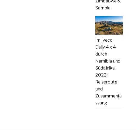
Zimbabwe &
Sambia
Im Iveco
Daily 4 x 4
durch
Namibia und
Südafrika
2022:
Reiseroute
und
Zusammenfa
ssung