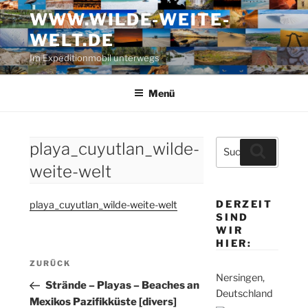
Zum
WWW.WILDE-WEITE-
Inhalt
WELT.DE
springen
Im Expeditionmobil unterwegs
Menü
Suche
playa_cuyutlan_wilde-
Suchen
nach:
weite-welt
DERZEIT
playa_cuyutlan_wilde-weite-welt
SIND
WIR
HIER:
Beitragsnavigation
Vorheriger
ZURÜCK
Nersingen,
Beitrag
Strände – Playas – Beaches an
Deutschland
Mexikos Pazifikküste [divers]