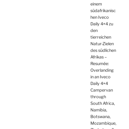
einem
südafrikanisc
hen Iveco
Daily 4×4 zu
den
tierreichen
Natur-Zielen
des südlichen
Afrikas –
Resumée:
Overlanding
in an Iveco
Daily 4×4
Campervan
through
South Africa,
Namibia,
Botswana,
Mozambique,