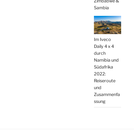
Zimbabwe &
Sambia
Im Iveco
Daily 4 x 4
durch
Namibia und
Südafrika
2022:
Reiseroute
und
Zusammenfa
ssung