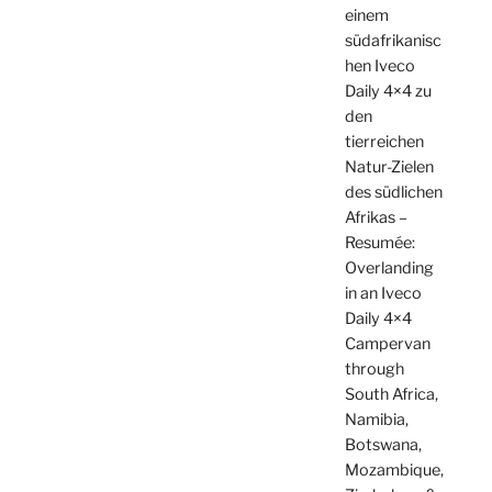
einem
südafrikanisc
hen Iveco
Daily 4×4 zu
den
tierreichen
Natur-Zielen
des südlichen
Afrikas –
Resumée:
Overlanding
in an Iveco
Daily 4×4
Campervan
through
South Africa,
Namibia,
Botswana,
Mozambique,