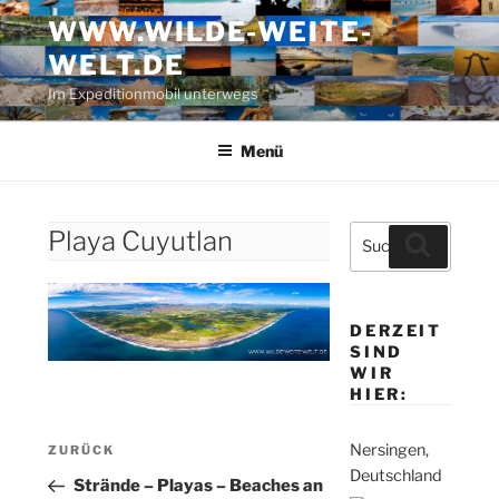
Zum
WWW.WILDE-WEITE-
Inhalt
WELT.DE
springen
Im Expeditionmobil unterwegs
Menü
Suche
Playa Cuyutlan
Suchen
nach:
DERZEIT
SIND
WIR
HIER:
Beitragsnavigation
Nersingen,
Vorheriger
ZURÜCK
Deutschland
Beitrag
Strände – Playas – Beaches an