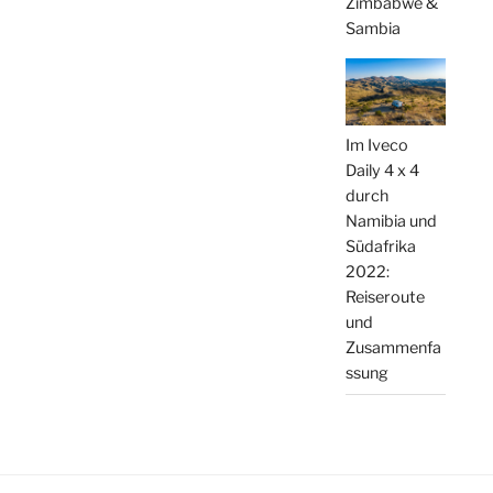
Zimbabwe &
Sambia
Im Iveco
Daily 4 x 4
durch
Namibia und
Südafrika
2022:
Reiseroute
und
Zusammenfa
ssung