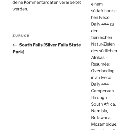
deine Kommentardaten verarbeitet
einem
werden.
südafrikanisc
hen Iveco
Daily 4×4 zu
den
Beitragsnavigation
Vorheriger
ZURÜCK
tierreichen
Beitrag
Natur-Zielen
South Falls [Silver Falls State
des südlichen
Park]
Afrikas –
Resumée:
Overlanding
in an Iveco
Daily 4×4
Campervan
through
South Africa,
Namibia,
Botswana,
Mozambique,