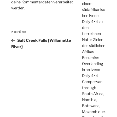
deine Kommentardaten verarbeitet
einem
werden.
südafrikanisc
hen Iveco
Daily 4×4 zu
den
Beitragsnavigation
Vorheriger
ZURÜCK
tierreichen
Beitrag
Natur-Zielen
Salt Creek Falls [Willamette
des südlichen
River}
Afrikas –
Resumée:
Overlanding
in an Iveco
Daily 4×4
Campervan
through
South Africa,
Namibia,
Botswana,
Mozambique,