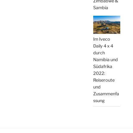
Zimbabwe &
Sambia
Im Iveco
Daily 4 x 4
durch
Namibia und
Südafrika
2022:
Reiseroute
und
Zusammenfa
ssung