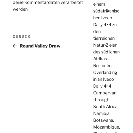
deine Kommentardaten verarbeitet
einem
werden.
südafrikanisc
hen Iveco
Daily 4×4 zu
den
Beitragsnavigation
Vorheriger
ZURÜCK
tierreichen
Beitrag
Natur-Zielen
Round Valley Draw
des südlichen
Afrikas –
Resumée:
Overlanding
in an Iveco
Daily 4×4
Campervan
through
South Africa,
Namibia,
Botswana,
Mozambique,