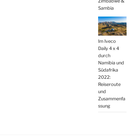
Zimbabwe &
Sambia
Im Iveco
Daily 4 x 4
durch
Namibia und
Südafrika
2022:
Reiseroute
und
Zusammenfa
ssung