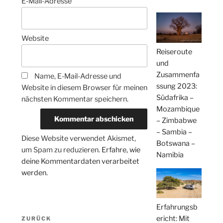
E-Mail-Adresse
Website
Reiseroute
und
Zusammenfa
Name, E-Mail-Adresse und
ssung 2023:
Website in diesem Browser für meinen
Südafrika –
nächsten Kommentar speichern.
Mozambique
– Zimbabwe
– Sambia –
Diese Website verwendet Akismet,
Botswana –
um Spam zu reduzieren.
Erfahre, wie
Namibia
deine Kommentardaten verarbeitet
werden.
Erfahrungsb
Beitragsnavigation
ericht: Mit
Vorheriger
ZURÜCK