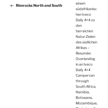
einem
Beitrag
Rimrocks North and South
südafrikanisc
hen Iveco
Daily 4×4 zu
den
tierreichen
Natur-Zielen
des südlichen
Afrikas –
Resumée:
Overlanding
in an Iveco
Daily 4×4
Campervan
through
South Africa,
Namibia,
Botswana,
Mozambique,