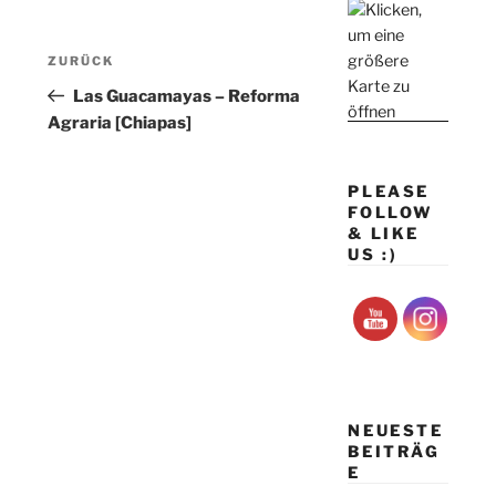
Beitragsnavigation
Vorheriger
ZURÜCK
Beitrag
Las Guacamayas – Reforma
Agraria [Chiapas]
PLEASE
FOLLOW
& LIKE
US :)
NEUESTE
BEITRÄG
E