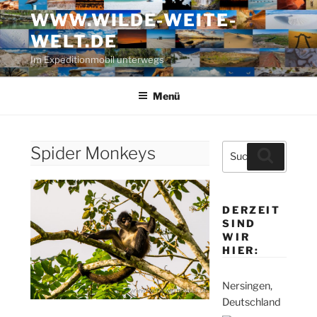
Zum
WWW.WILDE-WEITE-
Inhalt
WELT.DE
springen
Im Expeditionmobil unterwegs
Menü
Suche
Spider Monkeys
Suchen
nach:
DERZEIT
SIND
WIR
HIER:
Nersingen,
Deutschland