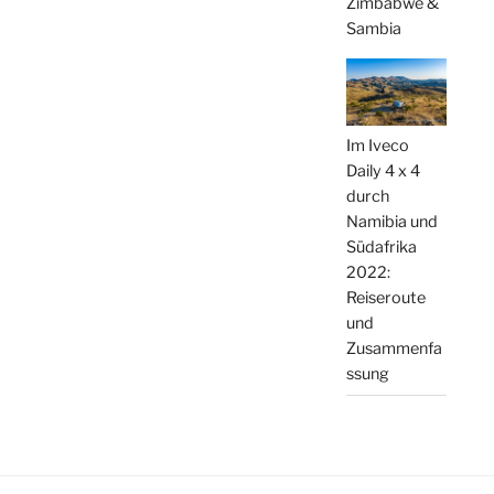
Zimbabwe &
Sambia
Im Iveco
Daily 4 x 4
durch
Namibia und
Südafrika
2022:
Reiseroute
und
Zusammenfa
ssung