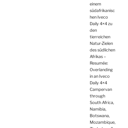
einem
südafrikanisc
hen Iveco
Daily 4×4 zu
den
tierreichen
Natur-Zielen
des südlichen
Afrikas –
Resumée:
Overlanding
in an Iveco
Daily 4×4
Campervan
through
South Africa,
Namibia,
Botswana,
Mozambique,