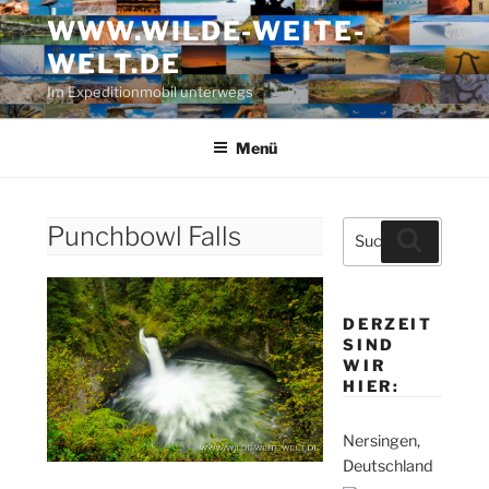
Zum
WWW.WILDE-WEITE-
Inhalt
WELT.DE
springen
Im Expeditionmobil unterwegs
Menü
Suche
Punchbowl Falls
Suchen
nach:
DERZEIT
SIND
WIR
HIER:
Nersingen,
Deutschland