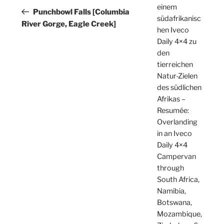
einem
Beitrag
Punchbowl Falls [Columbia
südafrikanisc
River Gorge, Eagle Creek]
hen Iveco
Daily 4×4 zu
den
tierreichen
Natur-Zielen
des südlichen
Afrikas –
Resumée:
Overlanding
in an Iveco
Daily 4×4
Campervan
through
South Africa,
Namibia,
Botswana,
Mozambique,