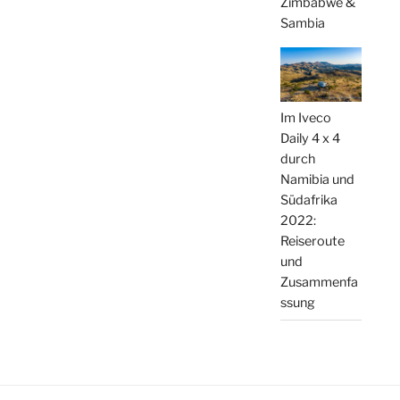
Zimbabwe &
Sambia
Im Iveco
Daily 4 x 4
durch
Namibia und
Südafrika
2022:
Reiseroute
und
Zusammenfa
ssung