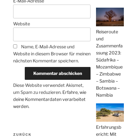
E-Mail-Adresse
Website
Reiseroute
und
Zusammenfa
Name, E-Mail-Adresse und
ssung 2023:
Website in diesem Browser für meinen
Südafrika –
nächsten Kommentar speichern.
Mozambique
– Zimbabwe
– Sambia –
Diese Website verwendet Akismet,
Botswana –
um Spam zu reduzieren.
Erfahre, wie
Namibia
deine Kommentardaten verarbeitet
werden.
Erfahrungsb
Beitragsnavigation
ericht: Mit
Vorheriger
ZURÜCK