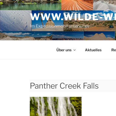
Zum
Inhalt
WWW.WILDE-WE
springen
Im Expeditionmobil unterwegs
Über uns
Aktuelles
Re
Panther Creek Falls