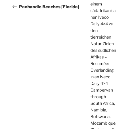
einem
Beitrag
Panhandle Beaches [Florida]
südafrikanisc
hen Iveco
Daily 4×4 zu
den
tierreichen
Natur-Zielen
des südlichen
Afrikas –
Resumée:
Overlanding
in an Iveco
Daily 4×4
Campervan
through
South Africa,
Namibia,
Botswana,
Mozambique,