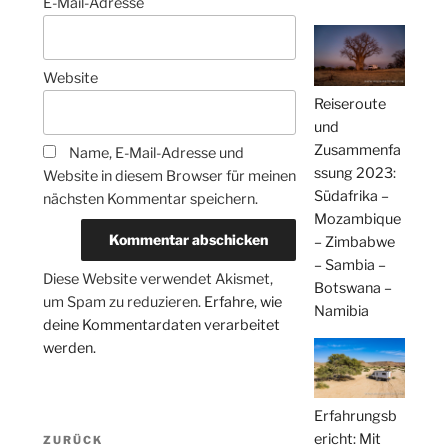
E-Mail-Adresse
Website
Reiseroute
und
Zusammenfa
Name, E-Mail-Adresse und
ssung 2023:
Website in diesem Browser für meinen
Südafrika –
nächsten Kommentar speichern.
Mozambique
– Zimbabwe
– Sambia –
Diese Website verwendet Akismet,
Botswana –
um Spam zu reduzieren.
Erfahre, wie
Namibia
deine Kommentardaten verarbeitet
werden.
Erfahrungsb
Beitragsnavigation
ericht: Mit
Vorheriger
ZURÜCK