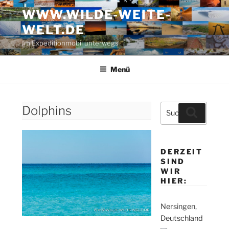
Zum
WWW.WILDE-WEITE-
Inhalt
WELT.DE
springen
Im Expeditionmobil unterwegs
Menü
Suche
Dolphins
Suchen
nach:
DERZEIT
SIND
WIR
HIER:
Nersingen,
Deutschland