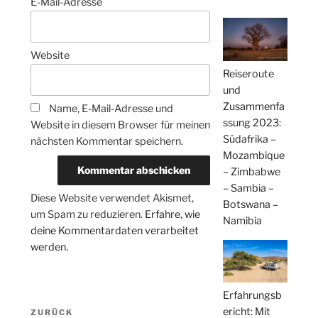
E-Mail-Adresse
Website
Reiseroute
und
Zusammenfa
Name, E-Mail-Adresse und
ssung 2023:
Website in diesem Browser für meinen
Südafrika –
nächsten Kommentar speichern.
Mozambique
– Zimbabwe
– Sambia –
Diese Website verwendet Akismet,
Botswana –
um Spam zu reduzieren.
Erfahre, wie
Namibia
deine Kommentardaten verarbeitet
werden.
Erfahrungsb
Beitragsnavigation
ericht: Mit
Vorheriger
ZURÜCK