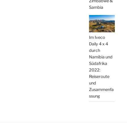
Zimbabwe &
Sambia
Im Iveco
Daily 4 x 4
durch
Namibia und
Südafrika
2022:
Reiseroute
und
Zusammenfa
ssung