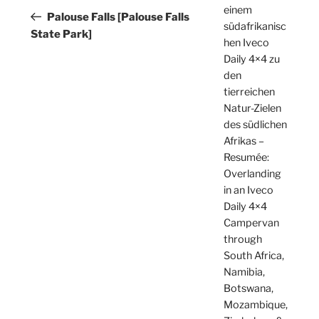
einem
Beitrag
Palouse Falls [Palouse Falls
südafrikanisc
State Park]
hen Iveco
Daily 4×4 zu
den
tierreichen
Natur-Zielen
des südlichen
Afrikas –
Resumée:
Overlanding
in an Iveco
Daily 4×4
Campervan
through
South Africa,
Namibia,
Botswana,
Mozambique,