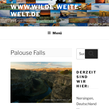
Zum
WWW.WILDE-WEITE-
Inhalt
WELT.DE
springen
Im Expeditionmobil unterwegs
Menü
Suche
Palouse Falls
Suchen
nach:
DERZEIT
SIND
WIR
HIER:
Nersingen,
Deutschland