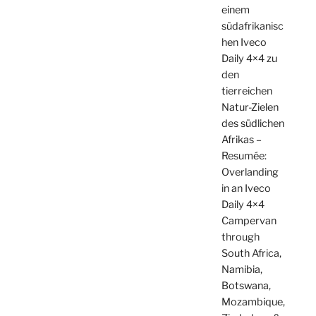
einem
südafrikanisc
hen Iveco
Daily 4×4 zu
den
tierreichen
Natur-Zielen
des südlichen
Afrikas –
Resumée:
Overlanding
in an Iveco
Daily 4×4
Campervan
through
South Africa,
Namibia,
Botswana,
Mozambique,