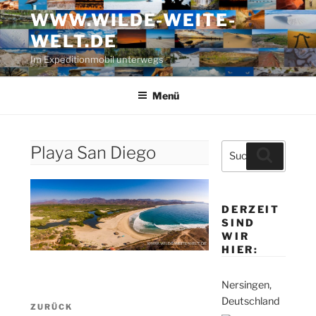
Zum
WWW.WILDE-WEITE-
Inhalt
WELT.DE
springen
Im Expeditionmobil unterwegs
Menü
Suche
Playa San Diego
Suchen
nach:
DERZEIT
SIND
WIR
HIER:
Nersingen,
Beitragsnavigation
Deutschland
Vorheriger
ZURÜCK