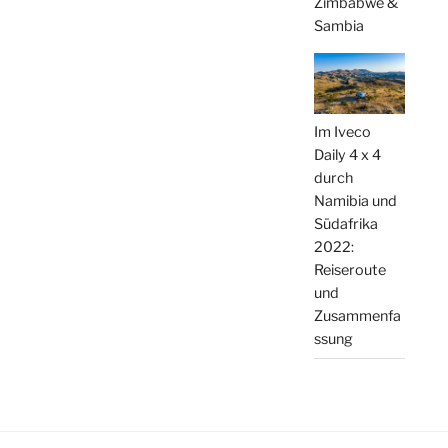
Zimbabwe &
Sambia
Im Iveco
Daily 4 x 4
durch
Namibia und
Südafrika
2022:
Reiseroute
und
Zusammenfa
ssung