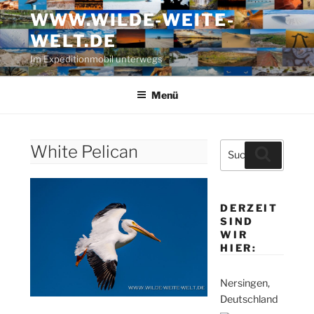
Zum
WWW.WILDE-WEITE-
Inhalt
WELT.DE
springen
Im Expeditionmobil unterwegs
Menü
Suche
White Pelican
Suchen
nach:
DERZEIT
SIND
WIR
HIER:
Nersingen,
Deutschland