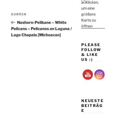
Beitragsnavigation
Vorheriger
ZURÜCK
Beitrag
Nashorn-Pelikane – White
Pelicans – Pelicanos an Laguna /
Lago Chapala [Michoacan]
PLEASE
FOLLOW
& LIKE
US :)
NEUESTE
BEITRÄG
E