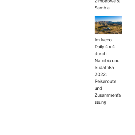
Zimbabwe &
Sambia
Im Iveco
Daily 4 x 4
durch
Namibia und
Südafrika
2022:
Reiseroute
und
Zusammenfa
ssung