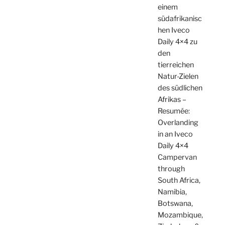
einem
südafrikanisc
hen Iveco
Daily 4×4 zu
den
tierreichen
Natur-Zielen
des südlichen
Afrikas –
Resumée:
Overlanding
in an Iveco
Daily 4×4
Campervan
through
South Africa,
Namibia,
Botswana,
Mozambique,