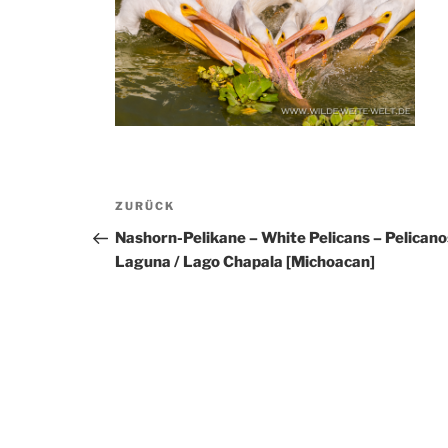
Beitragsnavigation
Vorheriger
ZURÜCK
Beitrag
Nashorn-Pelikane – White Pelicans – Pelicano
Laguna / Lago Chapala [Michoacan]