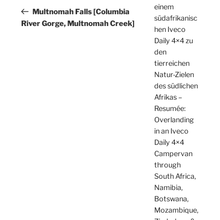
einem
Beitrag
Multnomah Falls [Columbia
südafrikanisc
River Gorge, Multnomah Creek]
hen Iveco
Daily 4×4 zu
den
tierreichen
Natur-Zielen
des südlichen
Afrikas –
Resumée:
Overlanding
in an Iveco
Daily 4×4
Campervan
through
South Africa,
Namibia,
Botswana,
Mozambique,