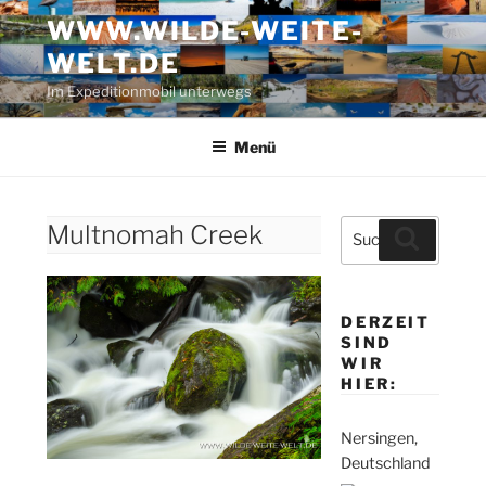
Zum
WWW.WILDE-WEITE-
Inhalt
WELT.DE
springen
Im Expeditionmobil unterwegs
Menü
Suche
Multnomah Creek
Suchen
nach:
DERZEIT
SIND
WIR
HIER:
Nersingen,
Deutschland