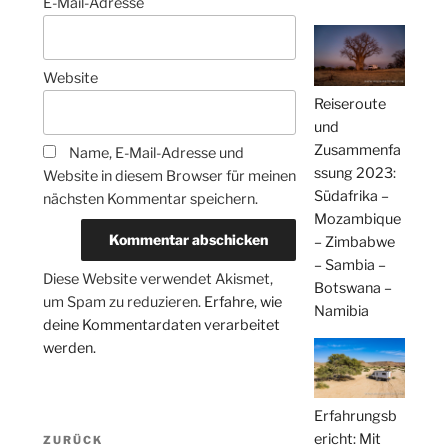
E-Mail-Adresse
Website
Reiseroute
und
Zusammenfa
Name, E-Mail-Adresse und
ssung 2023:
Website in diesem Browser für meinen
Südafrika –
nächsten Kommentar speichern.
Mozambique
– Zimbabwe
– Sambia –
Diese Website verwendet Akismet,
Botswana –
um Spam zu reduzieren.
Erfahre, wie
Namibia
deine Kommentardaten verarbeitet
werden.
Erfahrungsb
Beitragsnavigation
ericht: Mit
Vorheriger
ZURÜCK