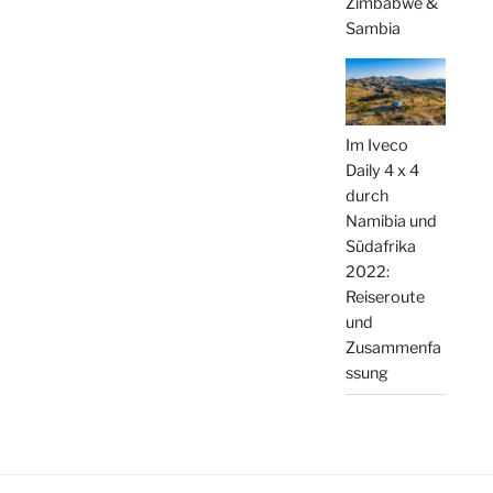
Zimbabwe &
Sambia
Im Iveco
Daily 4 x 4
durch
Namibia und
Südafrika
2022:
Reiseroute
und
Zusammenfa
ssung