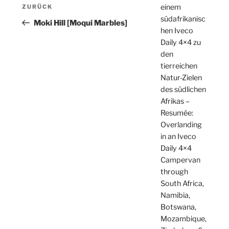
Beitragsnavigation
einem
Vorheriger
ZURÜCK
südafrikanisc
Beitrag
Moki Hill [Moqui Marbles]
hen Iveco
Daily 4×4 zu
den
tierreichen
Natur-Zielen
des südlichen
Afrikas –
Resumée:
Overlanding
in an Iveco
Daily 4×4
Campervan
through
South Africa,
Namibia,
Botswana,
Mozambique,