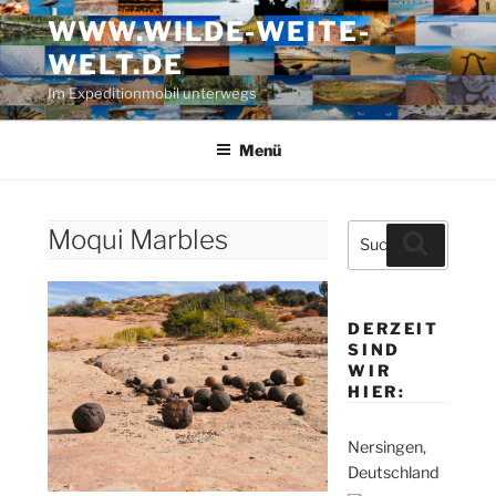
Zum
WWW.WILDE-WEITE-
Inhalt
WELT.DE
springen
Im Expeditionmobil unterwegs
Menü
Suche
Moqui Marbles
Suchen
nach:
DERZEIT
SIND
WIR
HIER:
Nersingen,
Deutschland