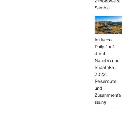
Zimbabwe &
Sambia
Im Iveco
Daily 4 x 4
durch
Namibia und
Südafrika
2022:
Reiseroute
und
Zusammenfa
ssung