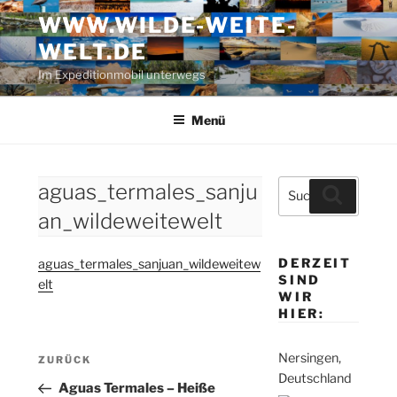
Zum
WWW.WILDE-WEITE-
Inhalt
WELT.DE
springen
Im Expeditionmobil unterwegs
Menü
Suche
aguas_termales_sanju
Suchen
nach:
an_wildeweitewelt
DERZEIT
aguas_termales_sanjuan_wildeweitew
SIND
elt
WIR
HIER:
Beitragsnavigation
Nersingen,
Vorheriger
ZURÜCK
Deutschland
Beitrag
Aguas Termales – Heiße