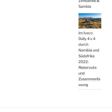
Zimbabwe &
Sambia
Im Iveco
Daily 4 x 4
durch
Namibia und
Südafrika
2022:
Reiseroute
und
Zusammenfa
ssung