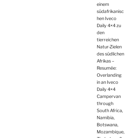
einem
südafrikanisc
hen Iveco
Daily 4×4 zu
den
tierreichen
Natur-Zielen
des südlichen
Afrikas –
Resumée:
Overlanding
in an Iveco
Daily 4×4
Campervan
through
South Africa,
Namibia,
Botswana,
Mozambique,