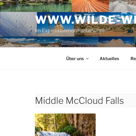
Zum
Inhalt
WWW.WILDE-WE
springen
Im Expeditionmobil unterwegs
Über uns
Aktuelles
Re
Middle McCloud Falls