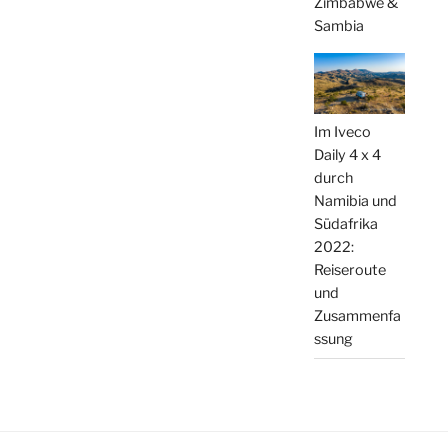
Zimbabwe &
Sambia
Im Iveco
Daily 4 x 4
durch
Namibia und
Südafrika
2022:
Reiseroute
und
Zusammenfa
ssung