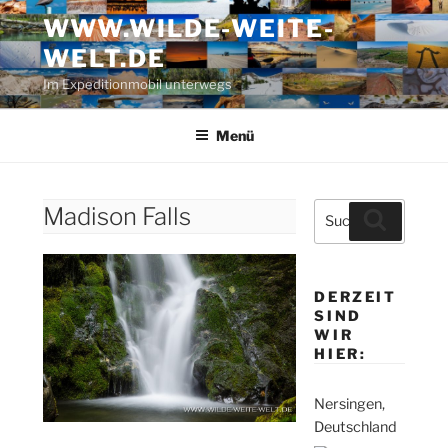
Zum
WWW.WILDE-WEITE-
Inhalt
WELT.DE
springen
Im Expeditionmobil unterwegs
Menü
Suche
Madison Falls
Suchen
nach:
DERZEIT
SIND
WIR
HIER:
Nersingen,
Deutschland