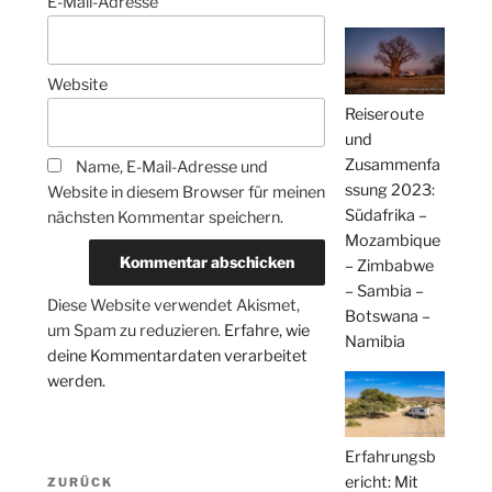
E-Mail-Adresse
Website
Reiseroute
und
Zusammenfa
Name, E-Mail-Adresse und
ssung 2023:
Website in diesem Browser für meinen
Südafrika –
nächsten Kommentar speichern.
Mozambique
– Zimbabwe
– Sambia –
Diese Website verwendet Akismet,
Botswana –
um Spam zu reduzieren.
Erfahre, wie
Namibia
deine Kommentardaten verarbeitet
werden.
Erfahrungsb
Beitragsnavigation
ericht: Mit
Vorheriger
ZURÜCK