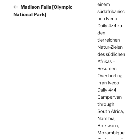
einem
Beitrag
Madison Falls [Olympic
südafrikanisc
National Park]
hen Iveco
Daily 4×4 zu
den
tierreichen
Natur-Zielen
des südlichen
Afrikas –
Resumée:
Overlanding
in an Iveco
Daily 4×4
Campervan
through
South Africa,
Namibia,
Botswana,
Mozambique,