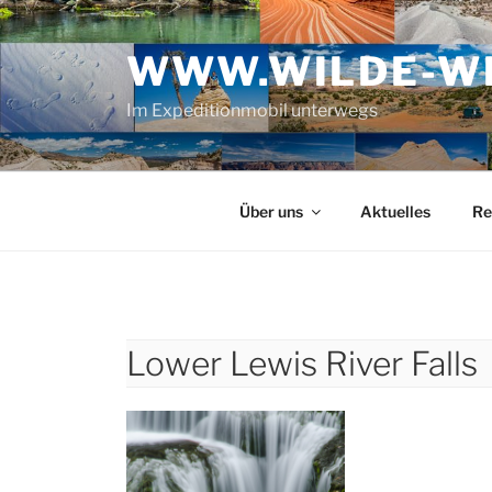
Zum
Inhalt
WWW.WILDE-WE
springen
Im Expeditionmobil unterwegs
Über uns
Aktuelles
Re
Lower Lewis River Falls