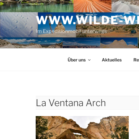
Zum
Inhalt
WWW.WILDE-WE
springen
Im Expeditionmobil unterwegs
Über uns
Aktuelles
Re
La Ventana Arch