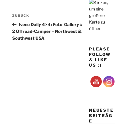
Beitragsnavigation
Vorheriger
ZURÜCK
Beitrag
Iveco Daily 4×4: Foto-Gallery #
2 Offroad-Camper – Northwest &
Southwest USA
PLEASE
FOLLOW
& LIKE
US :)
NEUESTE
BEITRÄG
E