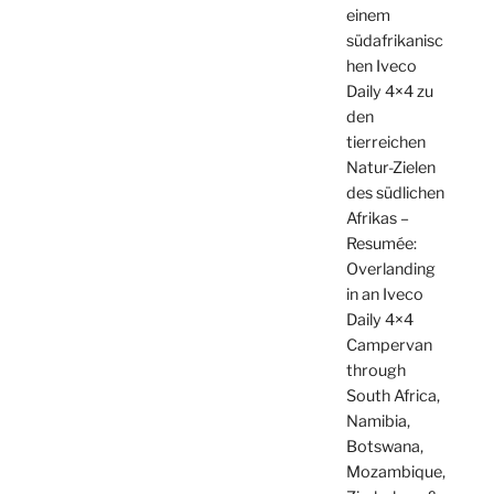
einem
südafrikanisc
hen Iveco
Daily 4×4 zu
den
tierreichen
Natur-Zielen
des südlichen
Afrikas –
Resumée:
Overlanding
in an Iveco
Daily 4×4
Campervan
through
South Africa,
Namibia,
Botswana,
Mozambique,