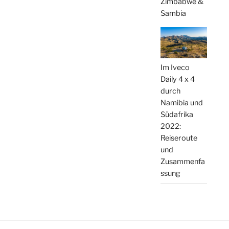
Zimbabwe &
Sambia
Im Iveco
Daily 4 x 4
durch
Namibia und
Südafrika
2022:
Reiseroute
und
Zusammenfa
ssung