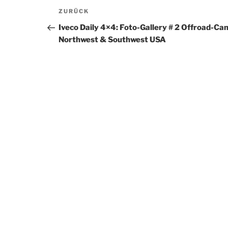
Beitragsnavigation
Vorheriger
ZURÜCK
Beitrag
Iveco Daily 4×4: Foto-Gallery # 2 Offroad-Ca
Northwest & Southwest USA