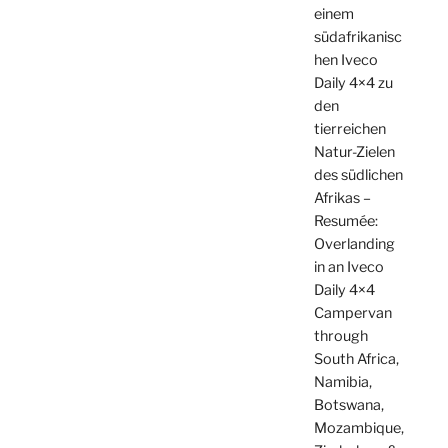
einem
südafrikanisc
hen Iveco
Daily 4×4 zu
den
tierreichen
Natur-Zielen
des südlichen
Afrikas –
Resumée:
Overlanding
in an Iveco
Daily 4×4
Campervan
through
South Africa,
Namibia,
Botswana,
Mozambique,