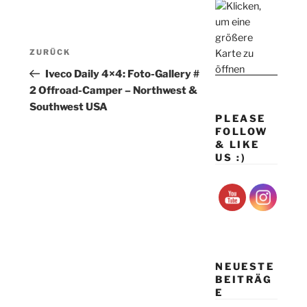
Beitragsnavigation
Vorheriger
ZURÜCK
Beitrag
Iveco Daily 4×4: Foto-Gallery #
2 Offroad-Camper – Northwest &
Southwest USA
PLEASE
FOLLOW
& LIKE
US :)
NEUESTE
BEITRÄG
E