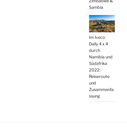
Zimbabwe &
Sambia
Im Iveco
Daily 4 x 4
durch
Namibia und
Südafrika
2022:
Reiseroute
und
Zusammenfa
ssung