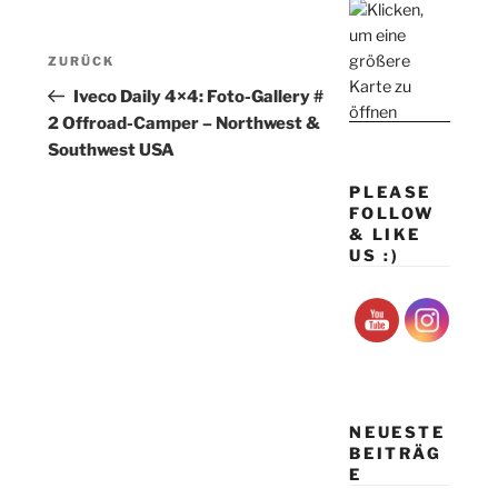
Beitragsnavigation
Vorheriger
ZURÜCK
Beitrag
Iveco Daily 4×4: Foto-Gallery #
2 Offroad-Camper – Northwest &
Southwest USA
PLEASE
FOLLOW
& LIKE
US :)
NEUESTE
BEITRÄG
E