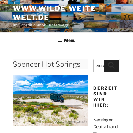
Zum
WWW.WILDE-WEITE-
Inhalt
WELT.DE
springen
Im Expeditionmobil unterwegs
Menü
Suche
Spencer Hot Springs
Suchen
nach:
DERZEIT
SIND
WIR
HIER:
Nersingen,
Deutschland