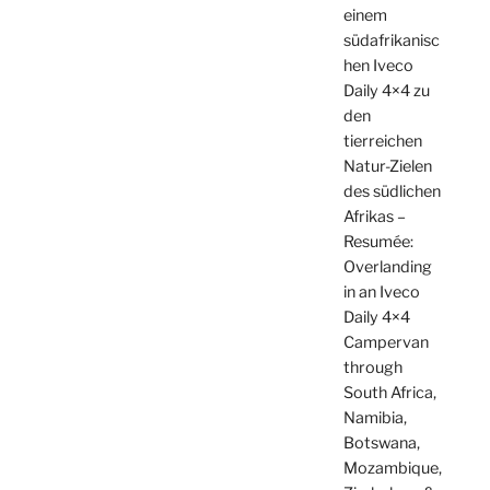
einem
südafrikanisc
hen Iveco
Daily 4×4 zu
den
tierreichen
Natur-Zielen
des südlichen
Afrikas –
Resumée:
Overlanding
in an Iveco
Daily 4×4
Campervan
through
South Africa,
Namibia,
Botswana,
Mozambique,