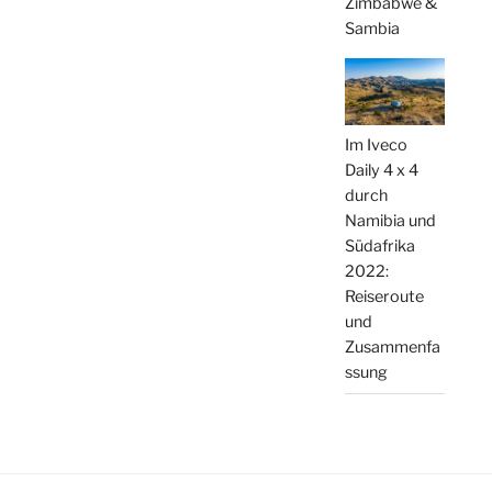
Zimbabwe &
Sambia
Im Iveco
Daily 4 x 4
durch
Namibia und
Südafrika
2022:
Reiseroute
und
Zusammenfa
ssung