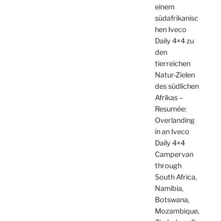
einem
südafrikanisc
hen Iveco
Daily 4×4 zu
den
tierreichen
Natur-Zielen
des südlichen
Afrikas –
Resumée:
Overlanding
in an Iveco
Daily 4×4
Campervan
through
South Africa,
Namibia,
Botswana,
Mozambique,