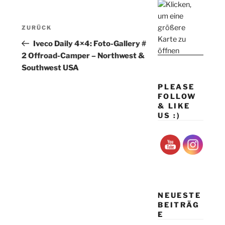
Beitragsnavigation
Vorheriger
ZURÜCK
Beitrag
Iveco Daily 4×4: Foto-Gallery #
2 Offroad-Camper – Northwest &
Southwest USA
PLEASE
FOLLOW
& LIKE
US :)
NEUESTE
BEITRÄG
E