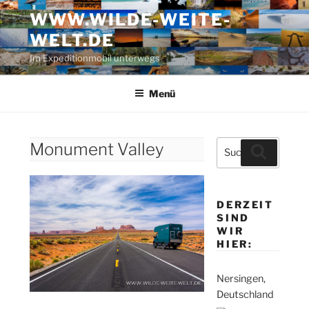
Zum
WWW.WILDE-WEITE-
Inhalt
WELT.DE
springen
Im Expeditionmobil unterwegs
Menü
Suche
Monument Valley
Suchen
nach:
DERZEIT
SIND
WIR
HIER:
Nersingen,
Deutschland