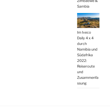
Zimbabwe &
Sambia
Im Iveco
Daily 4 x 4
durch
Namibia und
Südafrika
2022:
Reiseroute
und
Zusammenfa
ssung