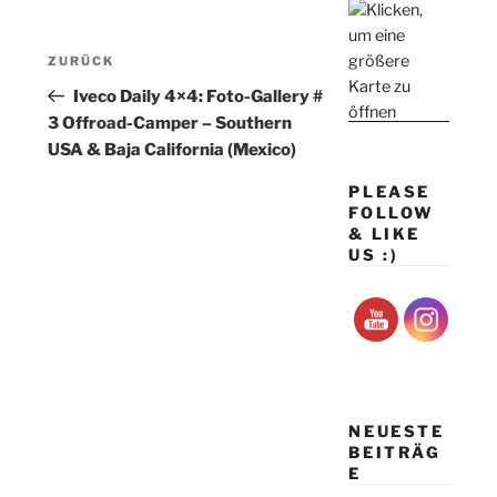
Beitragsnavigation
Vorheriger
ZURÜCK
Beitrag
Iveco Daily 4×4: Foto-Gallery #
3 Offroad-Camper – Southern
USA & Baja California (Mexico)
PLEASE
FOLLOW
& LIKE
US :)
NEUESTE
BEITRÄG
E