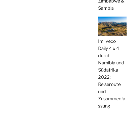
Zimbabwe &
Sambia
Im Iveco
Daily 4 x 4
durch
Namibia und
Südafrika
2022:
Reiseroute
und
Zusammenfa
ssung