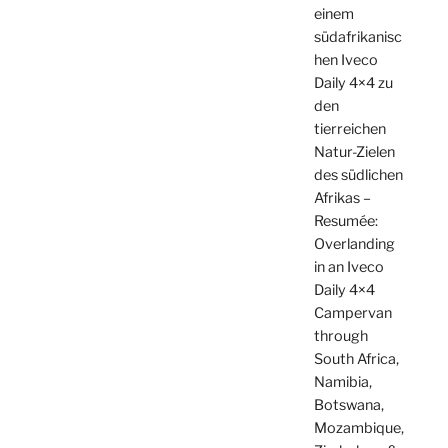
einem
südafrikanisc
hen Iveco
Daily 4×4 zu
den
tierreichen
Natur-Zielen
des südlichen
Afrikas –
Resumée:
Overlanding
in an Iveco
Daily 4×4
Campervan
through
South Africa,
Namibia,
Botswana,
Mozambique,