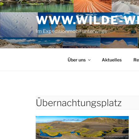
Zum
Inhalt
WWW.WILDE-WE
springen
Im Expeditionmobil unterwegs
Über uns
Aktuelles
Re
Übernachtungsplatz