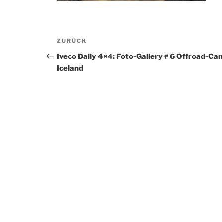
Beitragsnavigation
Vorheriger
ZURÜCK
Beitrag
Iveco Daily 4×4: Foto-Gallery # 6 Offroad-Ca
Iceland