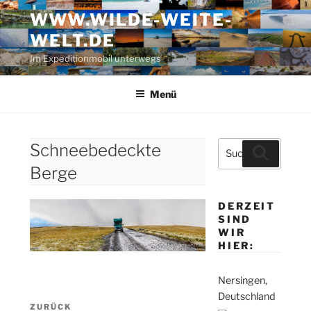
Zum
WWW.WILDE-WEITE-
Inhalt
WELT.DE
springen
Im Expeditionmobil unterwegs
Menü
Suche
Schneebedeckte
Suchen
nach:
Berge
DERZEIT
SIND
WIR
HIER:
Nersingen,
Deutschland
Beitragsnavigation
Vorheriger
ZURÜCK