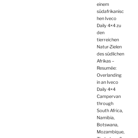
einem
südafrikanisc
hen Iveco
Daily 4×4 zu
den
tierreichen
Natur-Zielen
des südlichen
Afrikas –
Resumée:
Overlanding
in an Iveco
Daily 4×4
Campervan
through
South Africa,
Namibia,
Botswana,
Mozambique,