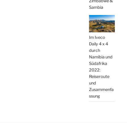
Zimbabwe &
Sambia
Im Iveco
Daily 4 x 4
durch
Namibia und
Südafrika
2022:
Reiseroute
und
Zusammenfa
ssung