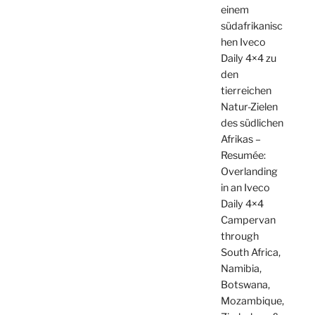
einem
südafrikanisc
hen Iveco
Daily 4×4 zu
den
tierreichen
Natur-Zielen
des südlichen
Afrikas –
Resumée:
Overlanding
in an Iveco
Daily 4×4
Campervan
through
South Africa,
Namibia,
Botswana,
Mozambique,