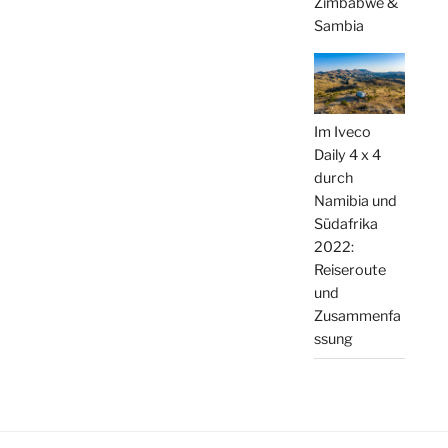
Zimbabwe &
Sambia
Im Iveco
Daily 4 x 4
durch
Namibia und
Südafrika
2022:
Reiseroute
und
Zusammenfa
ssung