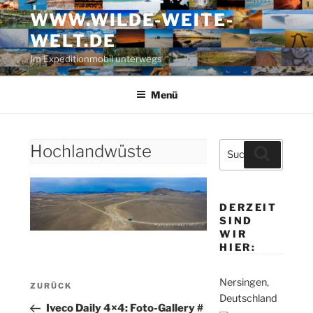
Zum
WWW.WILDE-WEITE-
Inhalt
WELT.DE
springen
Im Expeditionmobil unterwegs
Menü
Suche
Hochlandwüste
Suchen
nach:
DERZEIT
SIND
WIR
HIER:
Beitragsnavigation
Nersingen,
Vorheriger
ZURÜCK
Deutschland
Beitrag
Iveco Daily 4×4: Foto-Gallery #