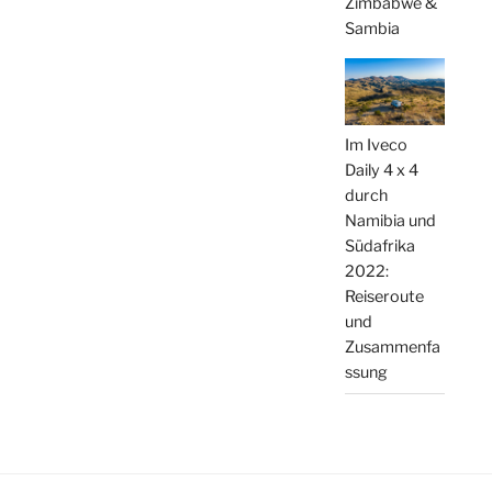
Zimbabwe &
Sambia
Im Iveco
Daily 4 x 4
durch
Namibia und
Südafrika
2022:
Reiseroute
und
Zusammenfa
ssung