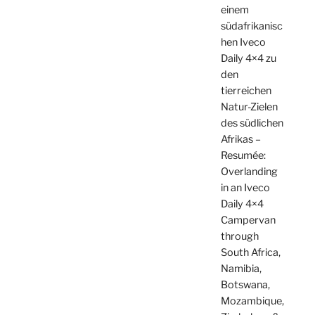
einem
südafrikanisc
hen Iveco
Daily 4×4 zu
den
tierreichen
Natur-Zielen
des südlichen
Afrikas –
Resumée:
Overlanding
in an Iveco
Daily 4×4
Campervan
through
South Africa,
Namibia,
Botswana,
Mozambique,