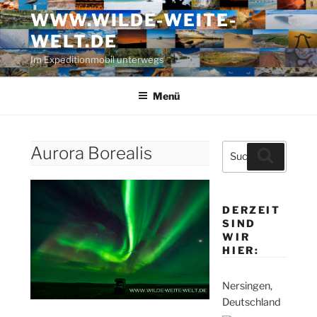
Zum
WWW.WILDE-WEITE-
Inhalt
WELT.DE
springen
Im Expeditionmobil unterwegs
Menü
Suche
Aurora Borealis
Suchen
nach:
DERZEIT
SIND
WIR
HIER:
Nersingen,
Deutschland