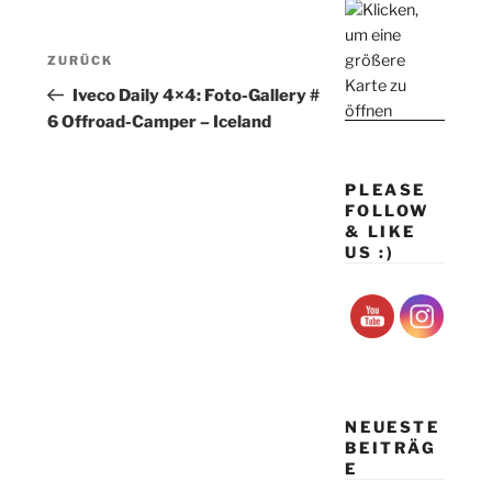
Beitragsnavigation
Vorheriger
ZURÜCK
Beitrag
Iveco Daily 4×4: Foto-Gallery #
6 Offroad-Camper – Iceland
PLEASE
FOLLOW
& LIKE
US :)
NEUESTE
BEITRÄG
E