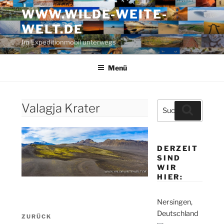
Zum
WWW.WILDE-WEITE-
Inhalt
WELT.DE
springen
Im Expeditionmobil unterwegs
Menü
Suche
Valagja Krater
Suchen
nach:
DERZEIT
SIND
WIR
HIER:
Nersingen,
Beitragsnavigation
Deutschland
Vorheriger
ZURÜCK