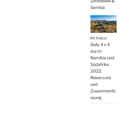
Zimbabwe &
Sambia
Im Iveco
Daily 4 x 4
durch
Namibia und
Südafrika
2022:
Reiseroute
und
Zusammenfa
ssung