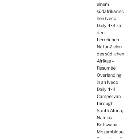
einem
südafrikanisc
hen Iveco
Daily 4×4 zu
den
tierreichen
Natur-Zielen
des südlichen
Afrikas –
Resumée:
Overlanding
in an Iveco
Daily 4×4
Campervan
through
South Africa,
Namibia,
Botswana,
Mozambique,