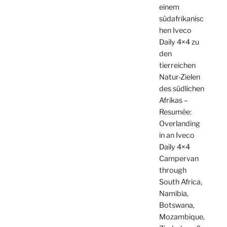
einem
südafrikanisc
hen Iveco
Daily 4×4 zu
den
tierreichen
Natur-Zielen
des südlichen
Afrikas –
Resumée:
Overlanding
in an Iveco
Daily 4×4
Campervan
through
South Africa,
Namibia,
Botswana,
Mozambique,