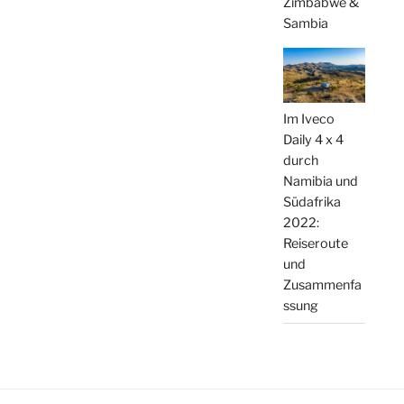
Zimbabwe &
Sambia
Im Iveco
Daily 4 x 4
durch
Namibia und
Südafrika
2022:
Reiseroute
und
Zusammenfa
ssung