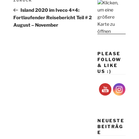
Vorheriger
ZURÜCK
Beitrag
Island 2020 im Iveco 4×4:
Fortlaufender Reisebericht Teil # 2
August – November
PLEASE
FOLLOW
& LIKE
US :)
NEUESTE
BEITRÄG
E