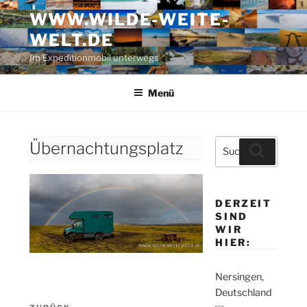
Zum
WWW.WILDE-WEITE-
Inhalt
WELT.DE
springen
Im Expeditionmobil unterwegs
Menü
Suche
Übernachtungsplatz
Suchen
nach:
DERZEIT
SIND
WIR
HIER:
Nersingen,
Deutschland
Beitragsnavigation