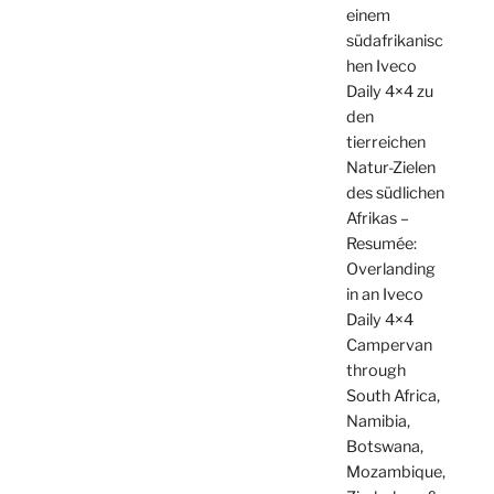
einem
südafrikanisc
hen Iveco
Daily 4×4 zu
den
tierreichen
Natur-Zielen
des südlichen
Afrikas –
Resumée:
Overlanding
in an Iveco
Daily 4×4
Campervan
through
South Africa,
Namibia,
Botswana,
Mozambique,