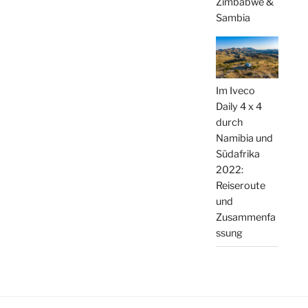
Zimbabwe &
Sambia
Im Iveco
Daily 4 x 4
durch
Namibia und
Südafrika
2022:
Reiseroute
und
Zusammenfa
ssung