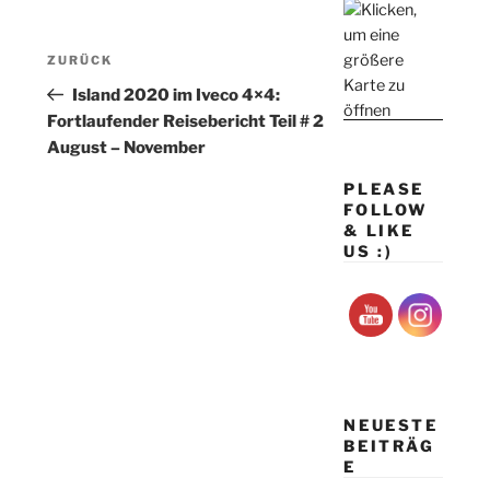
Beitragsnavigation
Vorheriger
ZURÜCK
Beitrag
Island 2020 im Iveco 4×4:
Fortlaufender Reisebericht Teil # 2
August – November
PLEASE
FOLLOW
& LIKE
US :)
NEUESTE
BEITRÄG
E