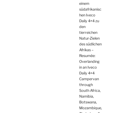
einem
südafrikanisc
hen Iveco
Daily 4×4 zu
den
tierreichen
Natur-Zielen
des südlichen
Afrikas –
Resumée:
Overlanding
in an Iveco
Daily 4×4
Campervan
through
South Africa,
Namibia,
Botswana,
Mozambique,