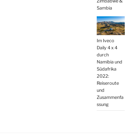
Zimbabwe &
Sambia
Im Iveco
Daily 4 x 4
durch
Namibia und
Südafrika
2022:
Reiseroute
und
Zusammenfa
ssung