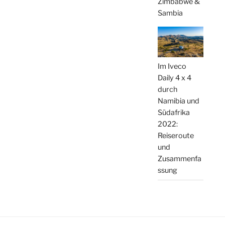
Zimbabwe &
Sambia
Im Iveco
Daily 4 x 4
durch
Namibia und
Südafrika
2022:
Reiseroute
und
Zusammenfa
ssung