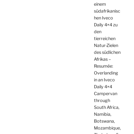
einem
südafrikanisc
hen Iveco
Daily 4×4 zu
den
tierreichen
Natur-Zielen
des südlichen
Afrikas –
Resumée:
Overlanding
in an Iveco
Daily 4×4
Campervan
through
South Africa,
Namibia,
Botswana,
Mozambique,