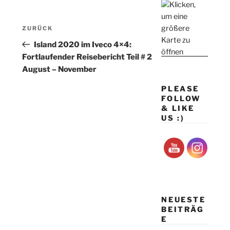
Beitragsnavigation
Vorheriger
ZURÜCK
Beitrag
Island 2020 im Iveco 4×4:
Fortlaufender Reisebericht Teil # 2
August – November
PLEASE
FOLLOW
& LIKE
US :)
NEUESTE
BEITRÄG
E