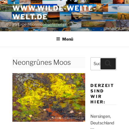
Zum
WWW.WILDE-WEITE-
Inhalt
WELT.DE
springen
Im Expeditionmobil unterwegs
Menü
Suche
Neongrünes Moos
Suchen
nach:
DERZEIT
SIND
WIR
HIER:
Nersingen,
Deutschland