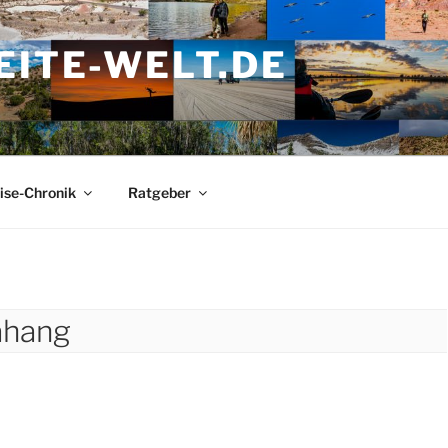
ITE-WELT.DE
ise-Chronik
Ratgeber
ahang