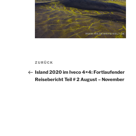
Beitragsnavigation
Vorheriger
ZURÜCK
Beitrag
Island 2020 im Iveco 4×4: Fortlaufender
Reisebericht Teil # 2 August – November