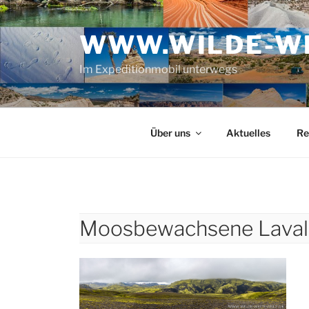
Zum
Inhalt
WWW.WILDE-WE
springen
Im Expeditionmobil unterwegs
Über uns
Aktuelles
Re
Moosbewachsene Laval