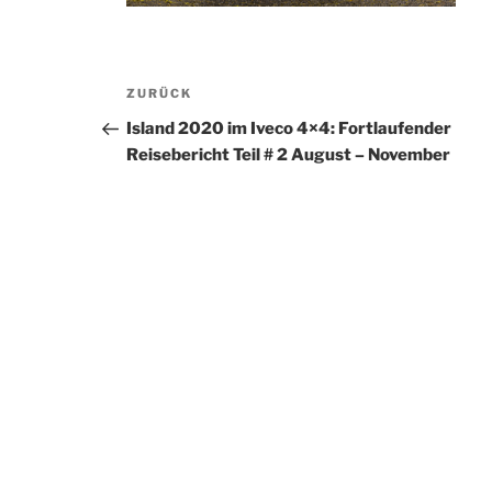
Beitragsnavigation
Vorheriger
ZURÜCK
Beitrag
Island 2020 im Iveco 4×4: Fortlaufender
Reisebericht Teil # 2 August – November