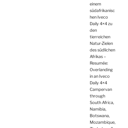
einem
südafrikanisc
hen Iveco
Daily 4×4 zu
den
tierreichen
Natur-Zielen
des südlichen
Afrikas –
Resumée:
Overlanding
in an Iveco
Daily 4×4
Campervan
through
South Africa,
Namibia,
Botswana,
Mozambique,