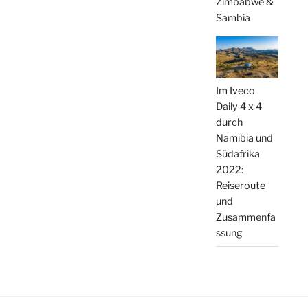
Zimbabwe &
Sambia
Im Iveco
Daily 4 x 4
durch
Namibia und
Südafrika
2022:
Reiseroute
und
Zusammenfa
ssung