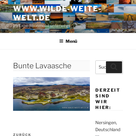
Zum
WWW.WILDE-WEITE-
Inhalt
WELT.DE
springen
Im Expeditionmobil unterwegs
Menü
Suche
Bunte Lavaasche
Suchen
nach:
DERZEIT
SIND
WIR
HIER:
Nersingen,
Deutschland
Beitragsnavigation
Vorheriger
ZURÜCK