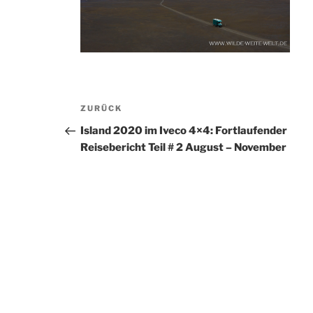
Beitragsnavigation
Vorheriger
ZURÜCK
Beitrag
Island 2020 im Iveco 4×4: Fortlaufender
Reisebericht Teil # 2 August – November