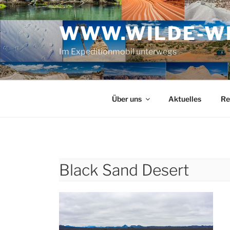
Zum
Inhalt
WWW.WILDE-WE
springen
Im Expeditionmobil unterwegs
Über uns
Aktuelles
Re
Black Sand Desert